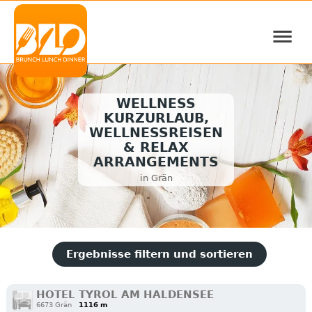
≡
WELLNESS
KURZURLAUB,
WELLNESSREISEN
& RELAX
ARRANGEMENTS
in Grän
Ergebnisse filtern und sortieren
HOTEL TYROL AM HALDENSEE
6673 Grän
1116 m