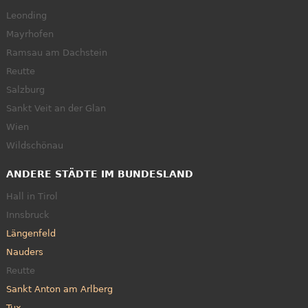
Leonding
Mayrhofen
Ramsau am Dachstein
Reutte
Salzburg
Sankt Veit an der Glan
Wien
Wildschönau
ANDERE STÄDTE IM BUNDESLAND
Hall in Tirol
Innsbruck
Längenfeld
Nauders
Reutte
Sankt Anton am Arlberg
Tux