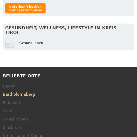
Unterkunft buchen
booking accomodation
GESUNDHEIT, WELLNESS, LIFESTYLE IM KREIS
TIROL
Gesund leben
BELIEBTE ORTE
Baden
Bartholomäberg
Eidenberg
Graz
Grieskirchen
Innsbruck
Krems an der Donau