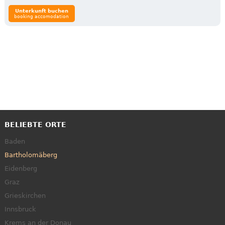
Unterkunft buchen
booking accomodation
BELIEBTE ORTE
Baden
Bartholomäberg
Eidenberg
Graz
Grieskirchen
Innsbruck
Krems an der Donau