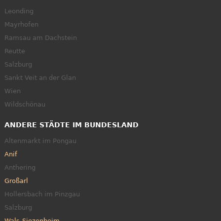
Leonding
Mayrhofen
Ramsau am Dachstein
Reutte
Salzburg
Sankt Veit an der Glan
Wien
Wildschönau
ANDERE STÄDTE IM BUNDESLAND
Altenmarkt im Pongau
Anif
Anthering
Großarl
Hollersbach im Pinzgau
Salzburg
Wals-Siezenheim