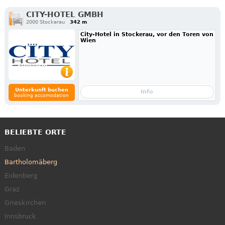
CITY-HOTEL GMBH
2000 Stockerau
342 m
City-Hotel in Stockerau, vor den Toren von
Wien
Unterkunft buchen
Info
booking accomodation
BELIEBTE ORTE
Baden
Bartholomäberg
Eidenberg
Graz
Grieskirchen
Innsbruck