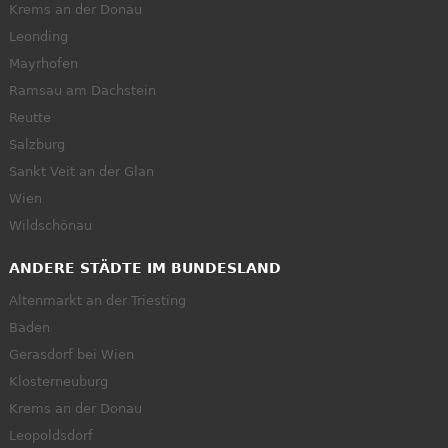
Krems an der Donau
Leonding
Mayrhofen
Ramsau am Dachstein
Reutte
Salzburg
Sankt Veit an der Glan
Wien
Wildschönau
ANDERE STÄDTE IM BUNDESLAND
Altenmarkt an der Triesting
Baden
Gerasdorf bei Wien
Klosterneuburg
Krems an der Donau
Leopoldsdorf