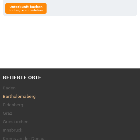
Unterkunft buchen
booking accomodation
BELIEBTE ORTE
Baden
Bartholomäberg
Eidenberg
Graz
Grieskirchen
Innsbruck
Krems an der Donau