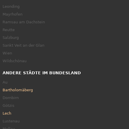
Leonding
Mayrhofen
Ramsau am Dachstein
Reutte
Salzburg
Sankt Veit an der Glan
Wien
Wildschönau
ANDERE STÄDTE IM BUNDESLAND
Au
Bartholomäberg
Dornbirn
Götzis
Lech
Lustenau
Mellau