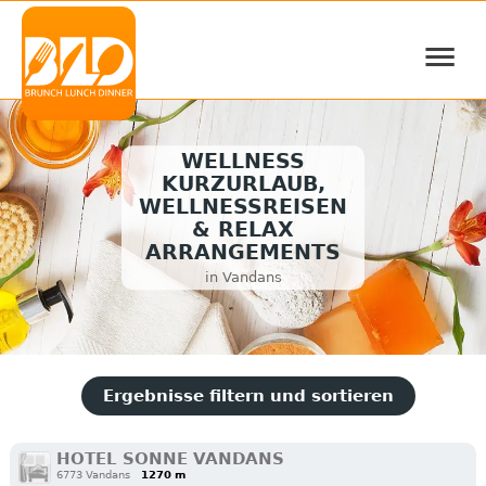
≡
WELLNESS
KURZURLAUB,
WELLNESSREISEN
& RELAX
ARRANGEMENTS
in Vandans
Ergebnisse filtern und sortieren
HOTEL SONNE VANDANS
6773 Vandans
1270 m