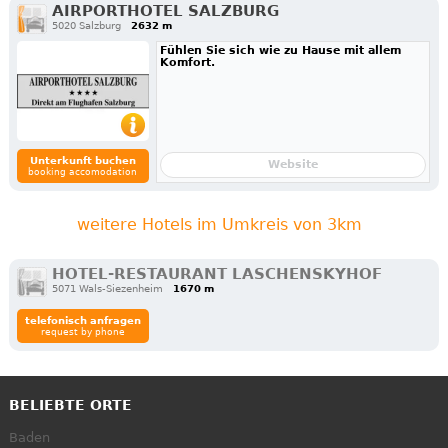
AIRPORTHOTEL SALZBURG
5020 Salzburg
2632 m
Fühlen Sie sich wie zu Hause mit allem
Komfort.
Unterkunft buchen
Website
booking accomodation
weitere Hotels im Umkreis von 3km
HOTEL-RESTAURANT LASCHENSKYHOF
5071 Wals-Siezenheim
1670 m
telefonisch anfragen
request by phone
BELIEBTE ORTE
Baden