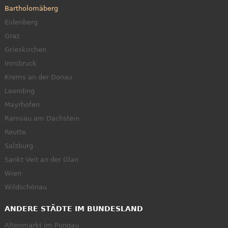
Bartholomäberg
Eidenberg
Graz
Grieskirchen
Innsbruck
Krems an der Donau
Leonding
Mayrhofen
Ramsau am Dachstein
Reutte
Salzburg
Sankt Veit an der Glan
Wien
Wildschönau
ANDERE STÄDTE IM BUNDESLAND
Altenmarkt im Pongau